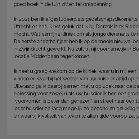
goed boek in de tuin zitten ter ontspanning.
In 2021 ben ik afgestudeerd als gezelschapsdierenarts 
Utrecht en had ik het geluk dat ik bij Dierenkliniek Ridd
mocht. Wat een fijne kliniek om als jonge dierenarts 
De eerste anderhalf jaar heb ik op de mooie nieuwe loc
in Zwijndrecht gewerkt. Nu zult u mij voornamelijk in B
locatie Middenbaan tegenkomen.
Ik heet u graag welkom op de kliniek, waar u in mij een l
vinden en waarbij het welzijn van uw huisdier altijd o
Uiteraard ga ik daarbij samen met u op zoek naar de be
oplossing voor zowel u als uw huisdier. Ik ben een gro
“voorkomen is beter dan genezen” en streef naar een 
ieder huisdier zo lang mogelijk zo gezond en
gelukkig 
en waarbij kwaliteit van leven te allen tijde voorop zal s