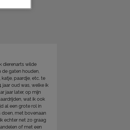
ik dierenarts wilde
n de gaten
houden,
atje, paardje, etc. te
 4
jaar oud was, welke ik
 jaar later, op mijn
paardrijden, wat ik ook
d al een grote rol in
 doen, met bovenaan
k echter net zo graag
 wandelen of met een