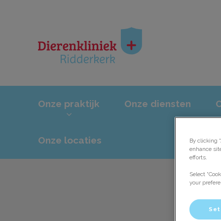
Homepage Dierenkl
Onze praktijk
Onze diensten
Onze locaties
By clicking 
enhance sit
efforts.
Select “Cook
your prefere
Set