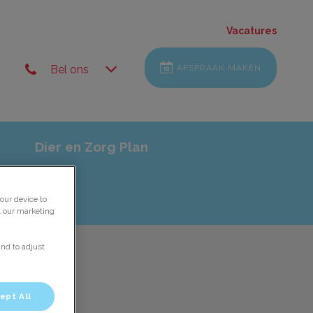
Vacatures
Bel ons
AFSPRAAK MAKEN
Dier en Zorg Plan
our device to
t our marketing
and to adjust
ept All