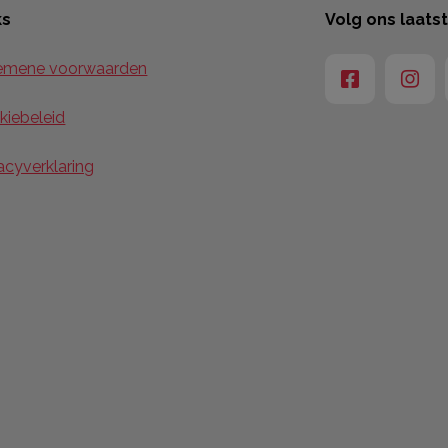
ks
Volg ons laats
emene voorwaarden
kiebeleid
acyverklaring