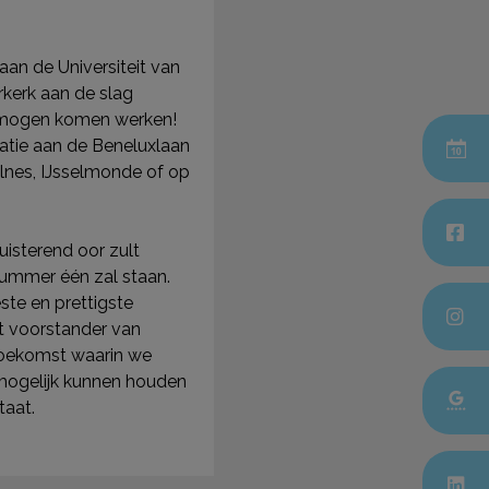
aan de Universiteit van
erkerk aan
de slag
te mogen komen werken!
atie
aan de Beneluxlaan
olnes, IJsselmonde of op
uisterend oor zult
p nummer één zal
staan.
ste en prettigste
ot
voorstander van
toekomst waarin we
mogelijk kunnen houden
taat.