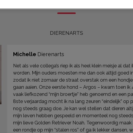
DIERENARTS
Michelle
Dierenarts
Net als vele collega’s riep ik als heel klein meisje al dat 
worden. Mijn ouders moesten me dan ook altijd goed i
zodat ik niet zomaar de straat overstak om een hondje, k
gaan aaien. Onze eerste hond – Argos – kwam toen ik
vaak liefkozend “mijn broertje” heb genoemd en een paar
8ste verjaardag mocht ik na lang zeuren
“eindelijk” op 
nog steeds graag doe. Je kan wel stellen dat dieren altij
mijn leven hebben gespeeld en
momenteel nog steeds
mijn lieve Golden Retriever Noah. Tegenwoordig maak i
een rondje op mijn
“stalen ros” of ga ik lekker dansen,