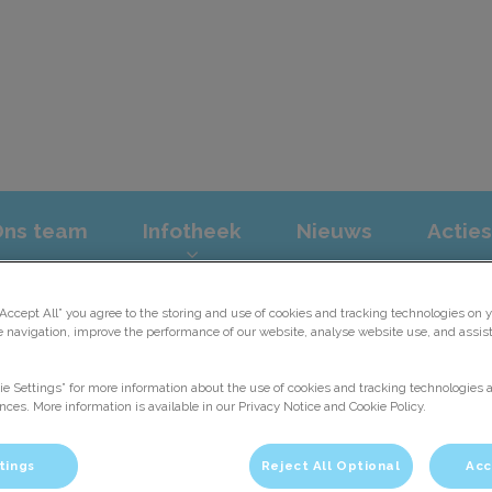
iniek Ridderkerk
Ons team
Infotheek
Nieuws
Acties
“Accept All” you agree to the storing and use of cookies and tracking technologies on y
e navigation, improve the performance of our website, analyse website use, and assis
ie Settings” for more information about the use of cookies and tracking technologies 
nces. More information is available in our Privacy Notice and Cookie Policy.
tings
Reject All Optional
Acc
Michelle