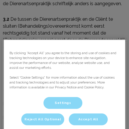
de Dierenartsenpraktijk schriftelijk anders is aangegeven.
3.2
De tussen de Dierenartsenpraktijk en de Cliënt te
sluiten (Behandelings)overeenkomst komt eerst
rechtsgeldig tot stand vanaf het moment dat de
(Behandelings)overeenkomst door de Dierenartsenpraktijk
schriftelijk is bevestigd, dan wel wanneer de
Dierenartsenpraktijk met de uitvoering van de
By clicking “Accept All” you agree to the storing and use of cookies and
tracking technologies on your device to enhance site navigation,
(Behandelings)overeenkomst is begonnen.
improve the performance of our website, analyse website use, and
assist our marketing efforts.
3.3
Indien een aanbod tot het sluiten van een
Select “Cookie Settings” for more information about the use of cookies
(Behandelings)overeenkomst uiteindelijk niet tot een
and tracking technologies and to adjust your preferences. More
information is available in our Privacy Notice and Cookie Policy.
definitieve (Behandelings)overeenkomst leidt, is de
Dierenartsenpraktijk te allen tijde gerechtigd om alle
Settings
kosten die de Dierenartsenpraktijk heeft moeten maken
om de aanbieding aan de Cliënt te doen, in rekening te
brengen.
Reject All Optional
Accept All