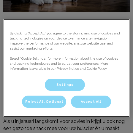
By clicking “Accept All” you agree to the storing and use of cookies and
tracking technologies on your device to enhance site navigation,
improve the performance of our website, analyse website use, and
assist our marketing efforts.
Wat houdt de actiemaand in?
Select “Cookie Settings” for more information about the use of cookies
and tracking technologies and to adjust your preferences. More
information is available in our Privacy Notice and Cookie Policy.
Twijfelt u of uw hond of kat te zwaar is, dan nodigen wij u
uit om hem/haar
vrijblijvend te komen wegen. Samen
Settings
met de assistente bepaalt u de Body
Condition Score
(BCS). Hieraan kunt u zien of uw dier te zwaar is en zo ja
Reject All Optional
Accept All
hoeveel.
Als u in januari langskomt voor advies in krijgt u ook nog
een gezonde snack mee
voor uw huisdier én u maakt