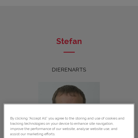
Stefan
DIERENARTS
By clicking “Accept All” you agree to the storing and use of cookies and
tracking technologies on your device to enhance site navigation,
improve the performance of our website, analyse website use, and
assist our marketing efforts.