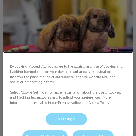
By clicking “Accept All” you agree to the storing and use of cookies and
tracking technologies on your device to enhance site navigation,
improve the performance of our website, analyse website use, and
Konijnen maand actie!
assist our marketing efforts.
Select “Cookie Settings” for more information about the use of cookies
Korting op de vaccinatie tegen myxomatose, RHD1 en
and tracking technologies and to adjust your preferences. More
RHD2
information is available in our Privacy Notice and Cookie Policy.
Lees hier meer over
Settings