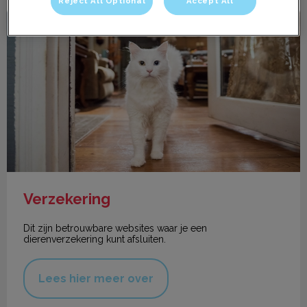
Reject All Optional
Accept All
Verzekering
Verzekering
Dit zijn betrouwbare websites waar je een
dierenverzekering kunt afsluiten.
Lees hier meer over