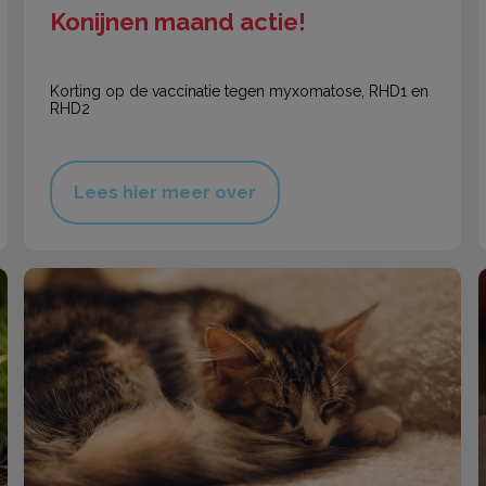
Konijnen maand actie!
Korting op de vaccinatie tegen myxomatose, RHD1 en
RHD2
Lees hier meer over
Last minute vuurwerktips