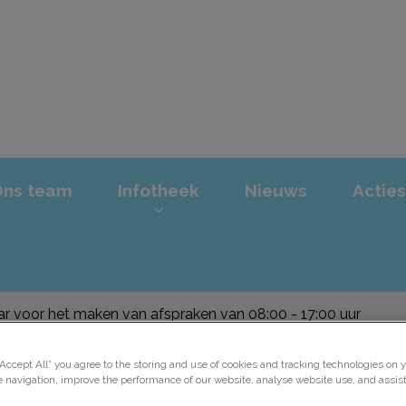
iniek Ridderkerk
Ons team
Infotheek
Nieuws
Acties
baar voor het maken van afspraken van 08:00 - 17:00 uur
“Accept All” you agree to the storing and use of cookies and tracking technologies on y
e navigation, improve the performance of our website, analyse website use, and assis