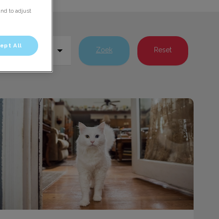
and to adjust
ept All
Zoek
Reset
Verzekering