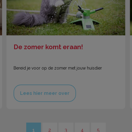
De zomer komt eraan!
Bereid je voor op de zomer met jouw huisdier
Lees hier meer over
1
2
3
4
5