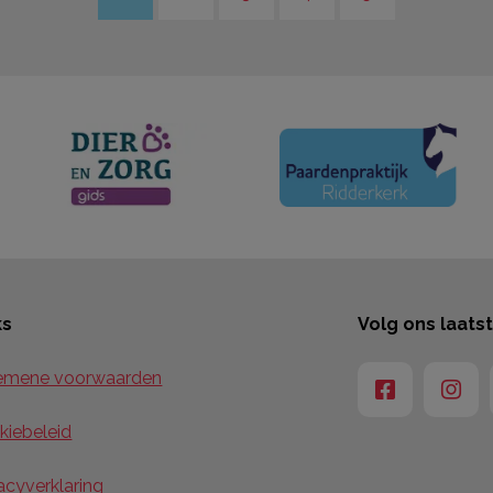
ks
Volg ons laats
emene voorwaarden
kiebeleid
acyverklaring