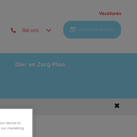
Vacatures
Bel ons
AFSPRAAK MAKEN
Dier en Zorg Plan
our device to
t our marketing