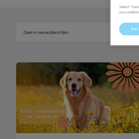
Select “Cook
your prefere
Set
De zomerchecklist voor je huisdier