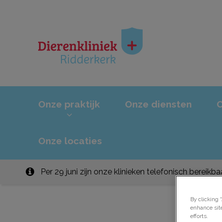
Homepage Dierenkl
Onze praktijk
Onze diensten
Onze locaties
Per 29 juni zijn onze klinieken telefonisch bereik
By clicking 
enhance sit
efforts.