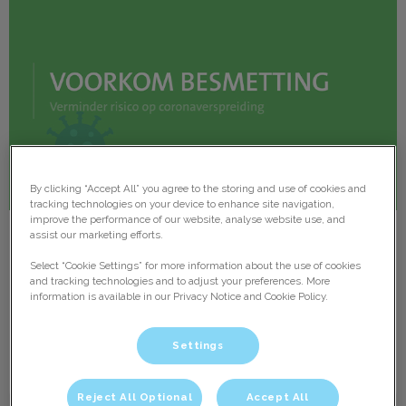
By clicking “Accept All” you agree to the storing and use of cookies and
tracking technologies on your device to enhance site navigation,
improve the performance of our website, analyse website use, and
assist our marketing efforts.
Corona-maatregelen vervallen
Select “Cookie Settings” for more information about the use of cookies
and tracking technologies and to adjust your preferences. More
Ook bij ons zijn de corona-maatregelen vervallen. Wel
information is available in our Privacy Notice and Cookie Policy.
blijft het verzoek om per pin te betalen.
Settings
Lees hier meer over
Reject All Optional
Accept All