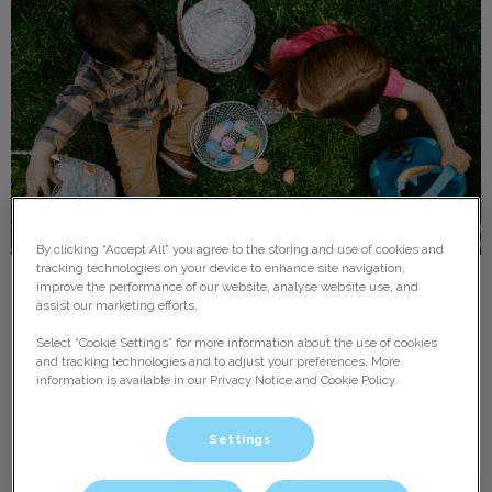
By clicking “Accept All” you agree to the storing and use of cookies and
tracking technologies on your device to enhance site navigation,
improve the performance of our website, analyse website use, and
Paaschocolade en huisdieren
assist our marketing efforts.
Select “Cookie Settings” for more information about the use of cookies
Pasen lijkt nog ver weg, maar de schappen liggen alweer
vol met chocolade-eitjes.
and tracking technologies and to adjust your preferences. More
information is available in our Privacy Notice and Cookie Policy.
Lees hier meer over
Settings