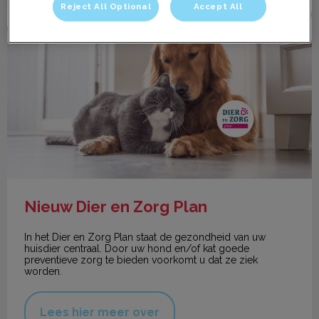
Reject All Optional
Accept All
Nieuw Dier en Zorg Plan
Nieuw Dier en Zorg Plan
In het Dier en Zorg Plan staat de gezondheid van uw
huisdier centraal. Door uw hond en/of kat goede
preventieve zorg te bieden voorkomt u dat ze ziek
worden.
Lees hier meer over