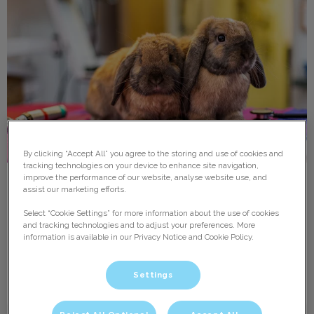
By clicking “Accept All” you agree to the storing and use of cookies and
tracking technologies on your device to enhance site navigation,
improve the performance of our website, analyse website use, and
Konijnen maand actie!
assist our marketing efforts.
Select “Cookie Settings” for more information about the use of cookies
Korting op de vaccinatie tegen myxomatose, RHD1 en
and tracking technologies and to adjust your preferences. More
RHD2
information is available in our Privacy Notice and Cookie Policy.
Lees hier meer over
Settings