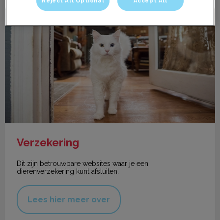
Reject All Optional
Accept All
Verzekering
Verzekering
Dit zijn betrouwbare websites waar je een
dierenverzekering kunt afsluiten.
Lees hier meer over