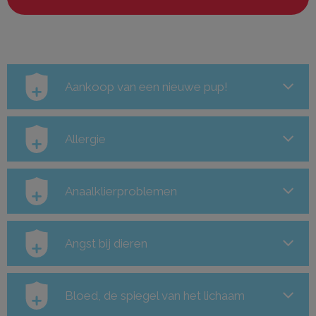
Aankoop van een nieuwe pup!
Allergie
Anaalklierproblemen
Angst bij dieren
Bloed, de spiegel van het lichaam