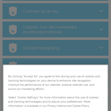
Castratie bij de reu
Chippen: Een diervriendelijke
identificatiemethode
Dektijdstipbepaling
Diarree
By clicking “Accept All” you agree to the storing and use of cookies and
tracking technologies on your device to enhance site navigation,
Drachtige teef
improve the performance of our website, analyse website use, and
assist our marketing efforts.
Select “Cookie Settings” for more information about the use of cookies
and tracking technologies and to adjust your preferences. More
Epilepsie
information is available in our Privacy Notice and Cookie Policy.