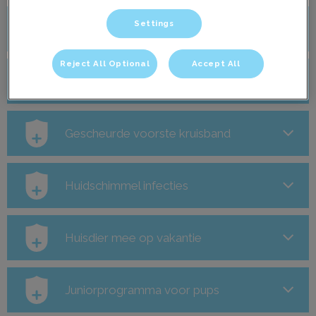
Settings
Euthanasie
Reject All Optional
Accept All
Gebitsverzorging
Gescheurde voorste kruisband
Huidschimmel infecties
Huisdier mee op vakantie
Juniorprogramma voor pups